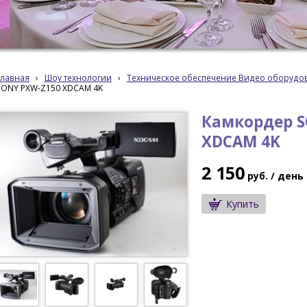
Главная
›
Шоу технологии
›
Техническое обеспечение Видео оборудо
SONY PXW-Z150 XDCAM 4K
Камкордер S
XDCAM 4K
2 150
руб.
/ день
Купить