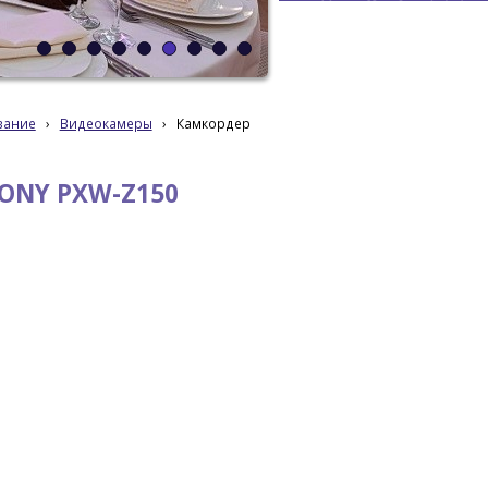
вание
›
Видеокамеры
›
Камкордер
ONY PXW-Z150