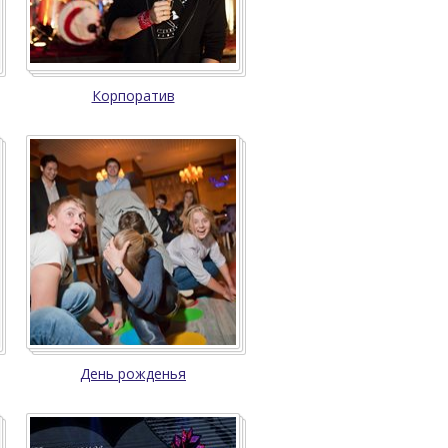
Корпоратив
День рожденья