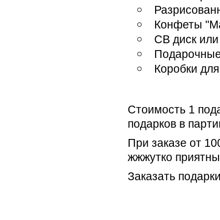
Разрисован
Конфеты "М
СВ диск или
Подарочные
Коробки для
Стоимость 1 пода
подарков в партии
При заказе от 1
жжжутко приятны
Заказать подарки
#Halloween #подарок_на_хэл
#Купить_подарок #1001празд