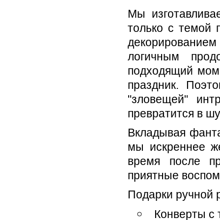
Мы изготавлива
только с темой 
декорированием
логичным прод
подходящий моме
праздник. Поэт
"зловещей" инт
превратится в ш
Вкладывая фанта
мы искреннее же
время после п
приятные воспо
Подарки ручной 
Конверты с 